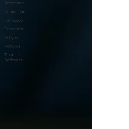
Retomada
Comunidade
Formação
Catequese
Artigos
Matérias
Textos e
Reflexões