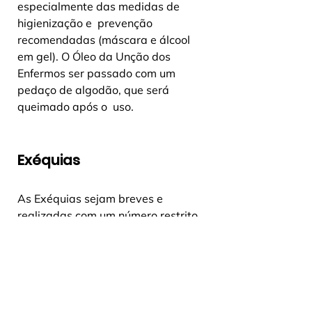
especialmente das medidas de 
higienização e  prevenção 
recomendadas (máscara e álcool 
em gel). O Óleo da Unção dos  
Enfermos ser passado com um 
pedaço de algodão, que será 
queimado após o  uso.
Exéquias
As Exéquias sejam breves e 
realizadas com um número restrito 
de pessoas, obedecendo as 
normas sanitárias de cada 
município.
“Os Ministros das Exéquias e da 