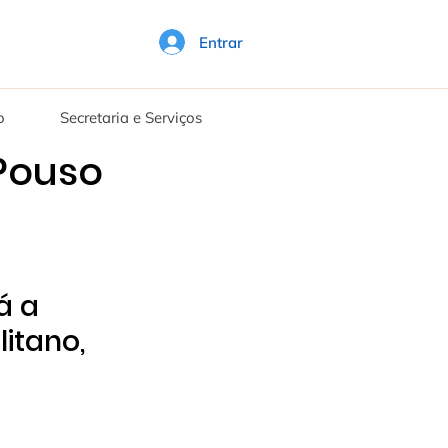
Entrar
o
Secretaria e Serviços
 Pouso
á a 
itano, 