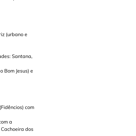
iz (urbano e 
des: Santana, 
o Bom Jesus) e 
Fidêncios) com 
com a 
 Cachoeira dos 