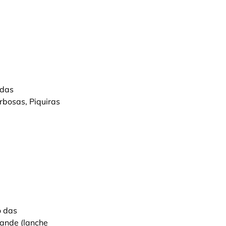
das 
bosas, Piquiras 
 das 
ande (lanche 