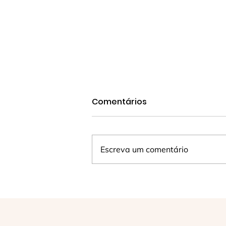
Comentários
Escreva um comentário
Crismandos plantaram, no
Domingo de Pentecostes,
uma muda de Ipê branco
no Jardim da Matriz