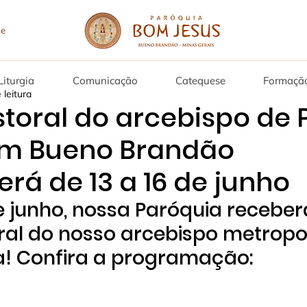
Liturgia
Comunicação
Catequese
Formaçã
 leitura
storal do arcebispo de
em Bueno Brandão
rá de 13 a 16 de junho
de junho, nossa Paróquia receber
oral do nosso arcebispo metropol
a! Confira a programação: