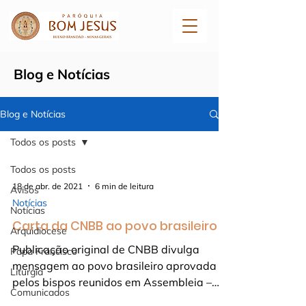
Blog e Notícias
Blog e Notícias
Todos os posts
Todos os posts
18 de abr. de 2021
6 min de leitura
Avisos
Notícias
Notícias
Carta da CNBB ao povo brasileiro
Arquidiocese
Publicação original de CNBB divulga
Papa Francisco
mensagem ao povo brasileiro aprovada
Liturgia
pelos bispos reunidos em Assembleia –
Comunicados
CNBB A Conferência...