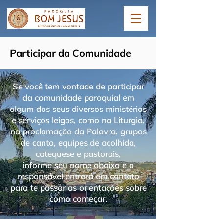
Participar da Comunidade
Se você tem vontade de participar
da comunidade paroquial em
algum dos seus diversos ministérios
e serviços leigos, como na Liturgia,
na proclamação da Palavra, grupos
de canto, equipes de acolhida,
catequese e pastorais,
informe seu nome abaixo e o
responsável entrará em contato
para te passar as orientações sobre
como começar.