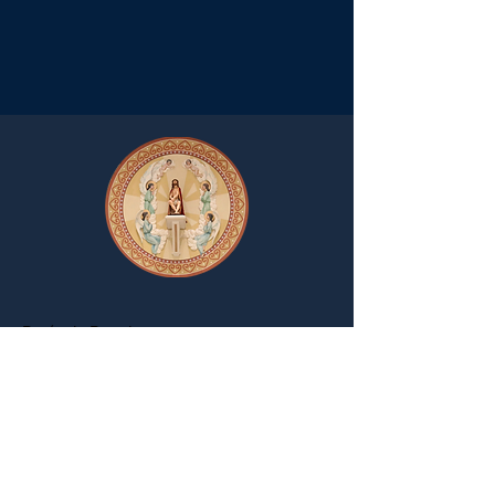
Paróquia Bom Jesus
Av. Bom Jesus, 50, Centro - Bueno
Brandão
Minas Gerais - Brasil
Arquidiocese de Pouso Alegre
paroquias.sbjbb@yahoo.com.br
(35) 3463-1180