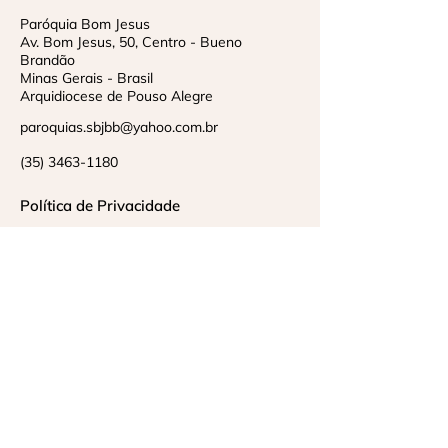
Paróquia Bom Jesus
Av. Bom Jesus, 50, Centro - Bueno
Brandão
Minas Gerais - Brasil
Arquidiocese de Pouso Alegre
paroquias.sbjbb@yahoo.com.br
(35) 3463-1180
Política de Privacidade
Horários de Missa
Crie sua conta e tenha acesso a
conteúdos exclusivos
Resgistrar-me no site