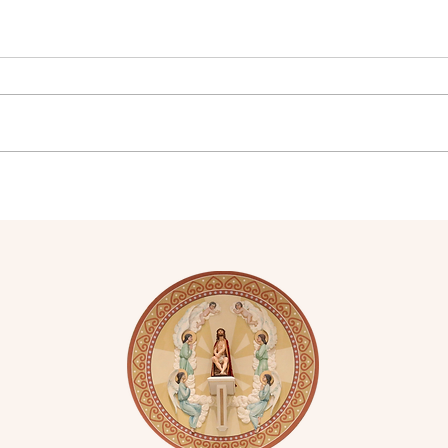
Vocação é missão
Feli