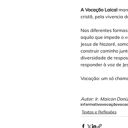
A Vocação Laical
 man
cristã, pela vivencia
Nas diferentes formas 
aquilo que impede o ve
Jesus de Nazaré, somo
construir caminho jun
diversidade de respos
responder à voz de Je
Vocação: um só chama
Autor: Ir. Maicon Doni
informativo
vocação
vocac
Textos e Reflexões