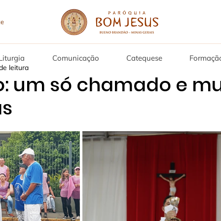
Liturgia
Comunicação
Catequese
Formaçã
de leitura
: um só chamado e mu
as