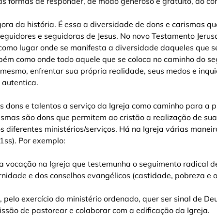
 as formas de responder, de modo generoso e gratuito, ao con
gora da história. É essa a diversidade de dons e carismas q
eguidores e seguidoras de Jesus. No novo Testamento Jeru
como lugar onde se manifesta a diversidade daqueles que s
mbém como onde todo aquele que se coloca no caminho do s
 mesmo, enfrentar sua própria realidade, seus medos e inqu
autentica.
 os dons e talentos a serviço da Igreja como caminho para a
ismas são dons que permitem ao cristão a realização de sua
s diferentes ministérios/serviços. Há na Igreja várias maneir
,1ss). Por exemplo:
a vocação na Igreja que testemunha o seguimento radical de
ernidade e dos conselhos evangélicos (castidade, pobreza e o
, pelo exercício do ministério ordenado, quer ser sinal de D
ssão de pastorear e colaborar com a edificação da Igreja.