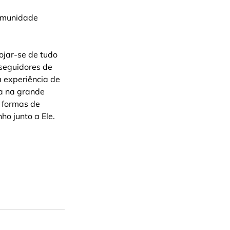
comunidade 
ojar-se de tudo 
 seguidores de 
 experiência de 
a na grande 
 formas de 
o junto a Ele.