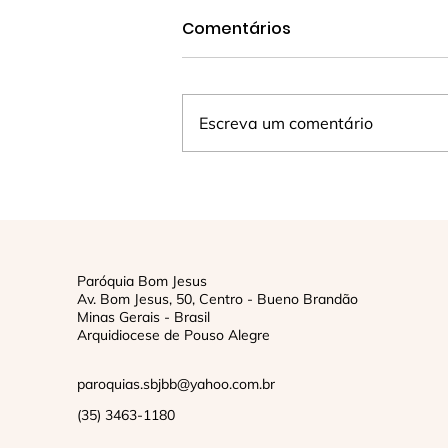
Comentários
Escreva um comentário
Recordação da Vida na
Missa de abertura do
Jubileu de 175 anos
Paróquia Bom Jesus
Av. Bom Jesus, 50, Centro - Bueno Brandão
Minas Gerais - Brasil
Arquidiocese de Pouso Alegre
paroquias.sbjbb@yahoo.com.br
(35) 3463-1180