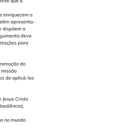
vite que o 
ue enriquecem o 
salém apresenta-
e dispõem a 
eguimento deve 
ietações para 
 promoção do 
 missão 
as de aplicá-los 
 Jesus Cristo 
bediência).
eus no mundo 